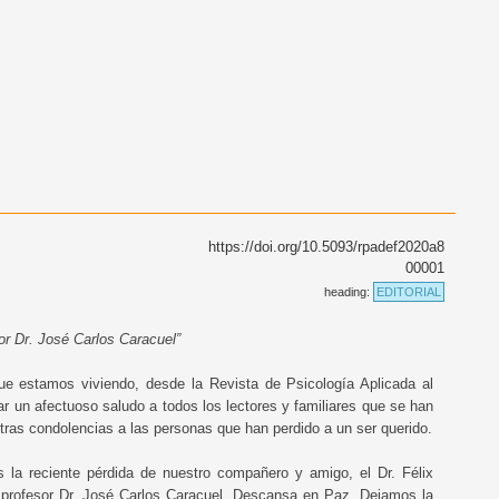
https://doi.org/10.5093/rpadef2020a8
00001
heading:
EDITORIAL
r Dr. José Carlos Caracuel”
 que estamos viviendo, desde la Revista de Psicología Aplicada al
r un afectuoso saludo a todos los lectores y familiares que se han
tras condolencias a las personas que han perdido a un ser querido.
s la reciente pérdida de nuestro compañero y amigo, el Dr. Félix
y profesor Dr. José Carlos Caracuel. Descansa en Paz. Dejamos la