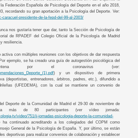
e la Federación Española de Psicología del Deporte en el año 2018,
3, recordando su gran aportación a la Psicología del Deporte. Ver:
-c-caracuel-presidente-de-la-fepd-del-99-al-2003/
nca nos gustaría tener que dar, tanto la Sección de Psicología de
itorial de RPADEF del Colegio Oficial de la Psicología de Madrid
 resiliencia.
 activa con múltiples reuniones con los objetivos de dar respuesta
. Por ejemplo, se ha creado una guía de autogestión psicológica del
rentena por el coronavirus (ver:
omendaciones_Deporte_(1).pdf
) y un dispositivo de primera
va (deportistas, entrenadores, árbitros, padres, etc.), difundido a
drileñas (UFEDEMA), con la cual se mantiene un convenio de
 del Deporte de la Comunidad de Madrid el 29-30 de noviembre de
 a más de 80 participantes (ver vídeo jornada:
logia-tv/video/751/ii-jornadas-psicologia-deporte-la-comunidad-
se ha continuado acreditando a los colegiados del COPM como
nsejo General de la Psicología de España. Y, por último, se están
es deportivas para realizar convenios de colaboración y establecer