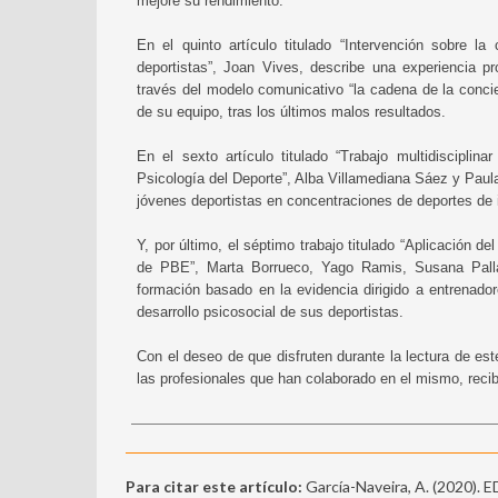
mejore su rendimiento.
En el quinto artículo titulado “Intervención sobre l
deportistas”, Joan Vives, describe una experiencia p
través del modelo comunicativo “la cadena de la concie
de su equipo, tras los últimos malos resultados.
En el sexto artículo titulado “Trabajo multidisciplin
Psicología del Deporte”, Alba Villamediana Sáez y Paula
jóvenes deportistas en concentraciones de deportes de 
Y, por último, el séptimo trabajo titulado “Aplicación 
de PBE”, Marta Borrueco, Yago Ramis, Susana Pall
formación basado en la evidencia dirigido a entrenador
desarrollo psicosocial de sus deportistas.
Con el deseo de que disfruten durante la lectura de es
las profesionales que han colaborado en el mismo, recib
Para citar este artículo:
García-Naveira, A. (2020).