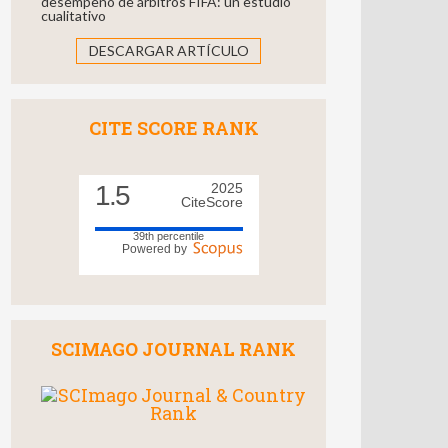
desempeño de árbitros FIFA: un estudio
cualitativo
DESCARGAR ARTÍCULO
CITE SCORE RANK
1.5
2025
CiteScore
39th percentile
Powered by
SCIMAGO JOURNAL RANK