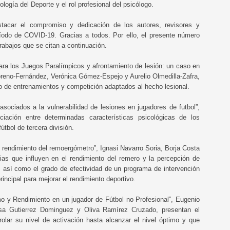
logía del Deporte y el rol profesional del psicólogo.
acar el compromiso y dedicación de los autores, revisores y
ríodo de COVID-19. Gracias a todos. Por ello, el presente número
trabajos que se citan a continuación.
 para los Juegos Paralímpicos y afrontamiento de lesión: un caso en
oreno-Fernández, Verónica Gómez-Espejo y Aurelio Olmedilla-Zafra,
to de entrenamientos y competición adaptados al hecho lesional.
asociados a la vulnerabilidad de lesiones en jugadores de futbol”,
ciación entre determinadas características psicológicas de los
útbol de tercera división.
 el rendimiento del remoergómetro”, Ignasi Navarro Soria, Borja Costa
ias que influyen en el rendimiento del remero y la percepción de
s, así como el grado de efectividad de un programa de intervención
incipal para mejorar el rendimiento deportivo.
imo y Rendimiento en un jugador de Fútbol no Profesional”, Eugenio
sa Gutierrez Dominguez y Oliva Ramírez Cruzado, presentan el
olar su nivel de activación hasta alcanzar el nivel óptimo y que