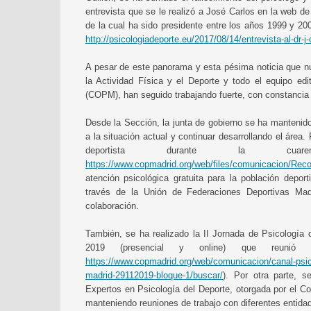
entrevista que se le realizó a José Carlos en la web d
de la cual ha sido presidente entre los años 1999 y 200
http://psicologiadeporte.eu/2017/08/14/entrevista-al-dr-j
A pesar de este panorama y esta pésima noticia que nu
la Actividad Física y el Deporte y todo el equipo ed
(COPM), han seguido trabajando fuerte, con constancia y
Desde la Sección, la junta de gobierno se ha mantenido
a la situación actual y continuar desarrollando el área
deportista durante la cua
https://www.copmadrid.org/web/files/comunicacion/Rec
atención psicológica gratuita para la población deporti
través de la Unión de Federaciones Deportivas Ma
colaboración.
También, se ha realizado la II Jornada de Psicología
2019 (presencial y online) que reunió
https://www.copmadrid.org/web/comunicacion/canal-psico
madrid-29112019-bloque-1/buscar/
). Por otra parte, 
Expertos en Psicología del Deporte, otorgada por el Co
manteniendo reuniones de trabajo con diferentes entidad