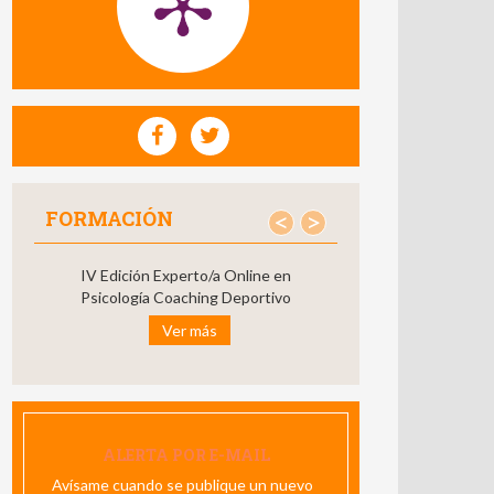
FORMACIÓN
<
>
IV Edición Experto/a Online en
Psicología Coaching Deportivo
Ver más
ALERTA POR E-MAIL
Avísame cuando se publique un nuevo