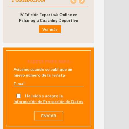
<
>
IV Edición Experto/a Online en
Psicología Coaching Deportivo
Ver más
ALERTA POR E-MAIL
Avísame cuando se publique un
nuevo número de la revista
He leído y acepto la
información de Protección de Datos