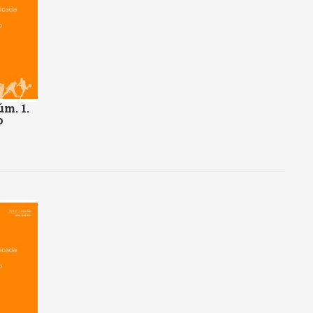
úm. 1.
o