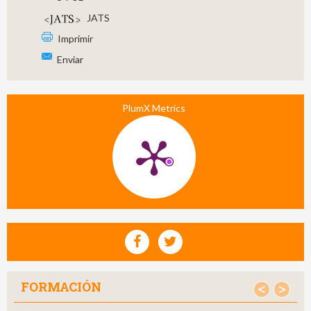
JATS
Imprimir
Enviar
PlumX Metrics
FORMACIÓN
<
>