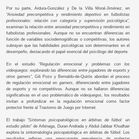
Por su parte, Ardura-González y De la Villa Moral-Jiménez, en
“Ansiedad precompetitiva y rendimiento deportivo en futbolistas
profesionales: relación con categoría y supervisión psicológica”
,
examinan la relación entre ansiedad precompetitiva y rendimiento en
futbolistas profesionales. Aunque no se encuentran diferencias en
función de variables sociodemográficas o competitivas, los autores
subrayan que las habilidades psicológicas son determinantes en el
desempeño, destacando el papel esencial del psicólogo del deporte.
En el estudio
“Regulación emocional y problemas con los
videojuegos: explorando las diferencias entre jugadores de esports y
otros gamers”
, Gili Pozo y Bernaldo-de-Quirós abordan el proceso
de regulación emocional en
gamers
, diferenciando entre jugadores
de esports y no competitivos. Aunque no se hallaron diferencias
significativas en el uso problemático de videojuegos, los resultados
invitan a profundizar en la regulación emocional como factor
protector frente al Trastorno de Juego por Internet.
El trabajo
“Síntomas psicopatológicos en árbitras de fútbol: un
estudio piloto”
de Arbinaga, Duran Andrada y Abdul-Jabbar Khudhair
explora la sintomatología psicopatológica en árbitras de fútbol. Los
resultados reflejan una preocupante prevalencia de malestar