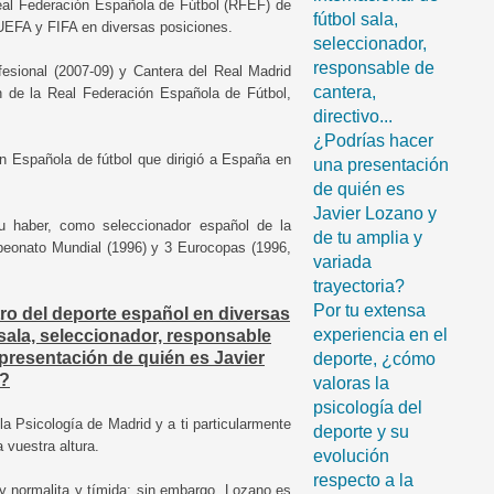
Real Federación Española de Fútbol (RFEF) de
fútbol sala,
UEFA y FIFA en diversas posiciones.
seleccionador,
responsable de
fesional (2007-09) y Cantera del Real Madrid
cantera,
ón de la Real Federación Española de Fútbol,
directivo...
¿Podrías hacer
n Española de fútbol que dirigió a España en
una presentación
de quién es
Javier Lozano y
su haber, como seleccionador español de la
de tu amplia y
peonato Mundial (1996) y 3 Eurocopas (1996,
variada
trayectoria?
Por tu extensa
ro del deporte español en diversas
experiencia en el
 sala, seleccionador, responsable
 presentación de quién es Javier
deporte, ¿cómo
a?
valoras la
psicología del
la Psicología de Madrid y a ti particularmente
deporte y su
 vuestra altura.
evolución
respecto a la
y normalita y tímida; sin embargo, Lozano es