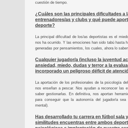
cuestión de tiempo.
¿Cuáles son las principales dificultades a 
entrenadores/as y clubs y qué puede aporta
deporte?
La principal dificultad de los/as deportistas es el mie
nos ha ocurrido. Y las emociones han sido tabú hasta
generadas por pensamientos, los cuales, ahora lo sab
Cualquier jugador/a (incluso la juventud ac
ansiedad, miedo, dudas y terror a la evalu
incorporado un peligroso déficit de atenci
La aportación de los profesionales de la psicología de
nos enseñan a pescar. Nos ayudan a reconocer las em
saber gestionarlas. En definitiva, nos aportan herra
para conseguir que la autonomía del jugador/a sea c
mental).
Has desarrollado tu carrera en fútbol sala y
similitudes encuentras entre ambos deport