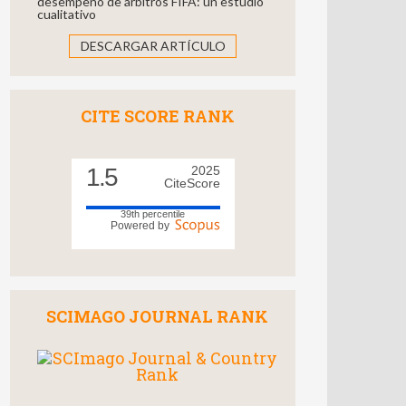
desempeño de árbitros FIFA: un estudio
cualitativo
DESCARGAR ARTÍCULO
CITE SCORE RANK
1.5
2025
CiteScore
39th percentile
Powered by
SCIMAGO JOURNAL RANK