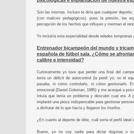
psicológicas e implantación de nuestra es
Son las mismas. Incluso te diría que cualquier deporte,
(con matices pedagógicos), pues la presión, las e
percepción de los hechos que influyen y merman el rend
Yo incluiría esta especialidad desde edades tempranas 
Entrenador bicampeón del mundo y tricam
española de fútbol sala. ¿Cómo se afrontan
calibre e intensidad?
Curiosamente yo tuve que perder una final del camp
tenía un déficit de autocontrol (la perdí yo, no el eq
pasaba, ni cómo controlarlo, ni cómo gestionarlo. E
emocional (Daniel Goleman, 1995) y me acerqué a psicó
Intuía que tenía un problema y descubrí cual era. A pa
implanté una pieza indispensable para gestionar pers
a disfrutar de lo que hacía y llegaron los triunfos.
¿En cuanto al deporte de élite, cuál sería el perfil ideal
Bueno, yo no soy nadie para dictar dogmas o co