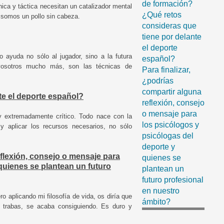
de formación?
cnica y táctica necesitan un catalizador mental
¿Qué retos
 somos un pollo sin cabeza.
consideras que
tiene por delante
el deporte
 ayuda no sólo al jugador, sino a la futura
español?
vosotros mucho más, son las técnicas de
Para finalizar,
¿podrías
compartir alguna
te el deporte español?
reflexión, consejo
o mensaje para
y extremadamente crítico. Todo nace con la
los psicólogos y
 y aplicar los recursos necesarios, no sólo
psicólogas del
deporte y
eflexión, consejo o mensaje para
quienes se
quienes se plantean un futuro
plantean un
futuro profesional
en nuestro
o aplicando mi filosofía de vida, os diría que
ámbito?
 trabas, se acaba consiguiendo. Es duro y