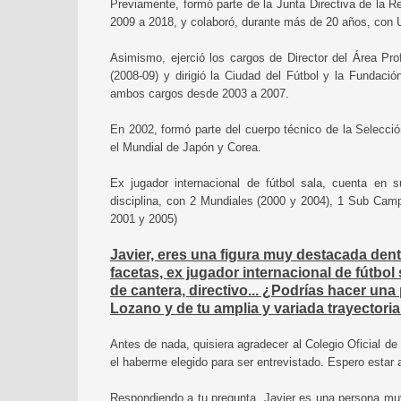
Previamente, formó parte de la Junta Directiva de la 
2009 a 2018, y colaboró, durante más de 20 años, con 
Asimismo, ejerció los cargos de Director del Área Pro
(2008-09) y dirigió la Ciudad del Fútbol y la Fundaci
ambos cargos desde 2003 a 2007.
En 2002, formó parte del cuerpo técnico de la Selecció
el Mundial de Japón y Corea.
Ex jugador internacional de fútbol sala, cuenta en 
disciplina, con 2 Mundiales (2000 y 2004), 1 Sub Cam
2001 y 2005)
Javier, eres una figura muy destacada dent
facetas, ex jugador internacional de fútbol
de cantera, directivo... ¿Podrías hacer una
Lozano y de tu amplia y variada trayectori
Antes de nada, quisiera agradecer al Colegio Oficial de 
el haberme elegido para ser entrevistado. Espero estar a
Respondiendo a tu pregunta, Javier es una persona mu