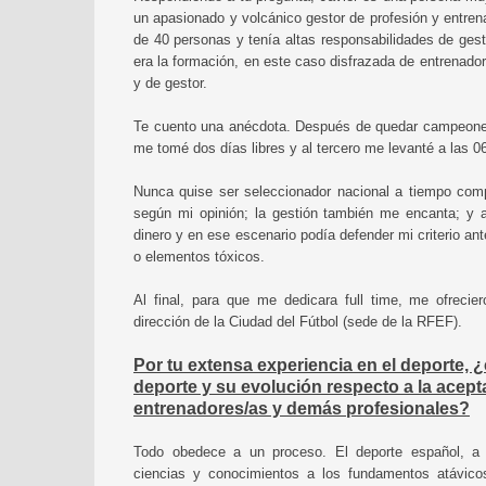
un apasionado y volcánico gestor de profesión y entren
de 40 personas y tenía altas responsabilidades de ges
era la formación, en este caso disfrazada de entrenado
y de gestor.
Te cuento una anécdota. Después de quedar campeones
me tomé dos días libres y al tercero me levanté a las 06 
Nunca quise ser seleccionador nacional a tiempo comp
según mi opinión; la gestión también me encanta; y 
dinero y en ese escenario podía defender mi criterio ant
o elementos tóxicos.
Al final, para que me dedicara full time, me ofrecie
dirección de la Ciudad del Fútbol (sede de la RFEF).
Por tu extensa experiencia en el deporte, 
deporte y su evolución respecto a la acept
entrenadores/as y demás profesionales?
Todo obedece a un proceso. El deporte español, a 
ciencias y conocimientos a los fundamentos atávico