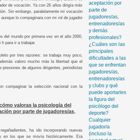
aceptación por
ador de vocación. Ya con 26 años dirigía más
parte de
tión. Sin embargo, paralelamente mi vocación
jugadores/as,
r aunque lo compaginara con mi rol de jugador
entrenadores/as
y demás
 del mundo por primera vez en el año 2000,
profesionales?
h para ir a trabajar.
¿Cuáles son las
principales
leto por tres razones: se trabaja muy poco,
dificultades a las
además valoro mucho más la libertad que el
que se enfrentan
e presiones de algunos dirigentes, periodistas
jugadores/as,
entrenadores/as
y clubs y qué
ron compaginar la selección nacional con la
puede aportarles
la figura del
¿cómo valoras la psicología del
psicólogo del
ación por parte de jugadores/as,
deporte?
Cualquier
jugador/a
regañadientes, ha ido incorporando nuevas
(incluso la
s en los que se movía históricamente. Era