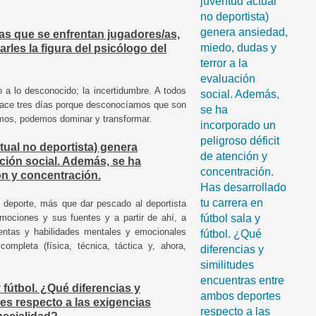
juventud actual
no deportista)
genera ansiedad,
las que se enfrentan jugadores/as,
miedo, dudas y
rles la figura del psicólogo del
terror a la
evaluación
do a lo desconocido; la incertidumbre. A todos
social. Además,
 hace tres días porque desconocíamos que son
se ha
emos, podemos dominar y transformar.
incorporado un
peligroso déficit
tual no deportista) genera
de atención y
ación social. Además, se ha
concentración.
ón y concentración.
Has desarrollado
tu carrera en
l deporte, más que dar pescado al deportista
ociones y sus fuentes y a partir de ahí, a
fútbol sala y
mientas y habilidades mentales y emocionales
fútbol. ¿Qué
ompleta (física, técnica, táctica y, ahora,
diferencias y
similitudes
encuentras entre
 fútbol. ¿Qué diferencias y
ambos deportes
es respecto a las exigencias
respecto a las