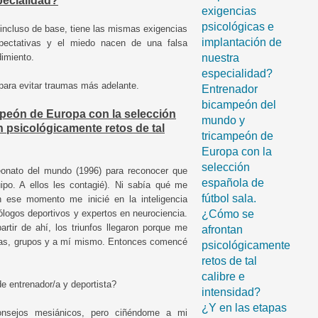
pecialidad?
exigencias
psicológicas e
 incluso de base, tiene las mismas exigencias
implantación de
xpectativas y el miedo nacen de una falsa
imiento.
nuestra
especialidad?
para evitar traumas más adelante.
Entrenador
bicampeón del
peón de Europa con la selección
mundo y
 psicológicamente retos de tal
tricampeón de
Europa con la
selección
eonato del mundo (1996) para reconocer que
española de
uipo. A ellos les contagié). Ni sabía qué me
fútbol sala.
n ese momento me inicié en la inteligencia
logos deportivos y expertos en neurociencia.
¿Cómo se
rtir de ahí, los triunfos llegaron porque me
afrontan
onas, grupos y a mí mismo. Entonces comencé
psicológicamente
retos de tal
calibre e
 de entrenador/a y deportista?
intensidad?
¿Y en las etapas
nsejos mesiánicos, pero ciñéndome a mi