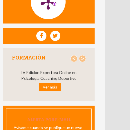
FORMACIÓN
<
>
IV Edición Experto/a Online en
Psicología Coaching Deportivo
Ver más
ALERTA POR E-MAIL
Avísame cuando se publique un nuevo