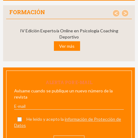
FORMACIÓN
<
>
IV Edición Experto/a Online en Psicología Coaching
Deportivo
Ver más
ALERTA POR E-MAIL
Avísame cuando se publique un nuevo número de la
revista
He leído y acepto la
información de Protección de
Datos