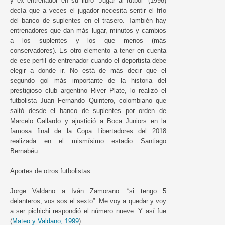
y ex entrenador en su libro “Jugar al fútbol” (1998)
decía que a veces el jugador necesita sentir el frío
del banco de suplentes en el trasero. También hay
entrenadores que dan más lugar, minutos y cambios
a los suplentes y los que menos (más
conservadores). Es otro elemento a tener en cuenta
de ese perfil de entrenador cuando el deportista debe
elegir a donde ir. No está de más decir que el
segundo gol más importante de la historia del
prestigioso club argentino River Plate, lo realizó el
futbolista Juan Fernando Quintero, colombiano que
saltó desde el banco de suplentes por orden de
Marcelo Gallardo y ajustició a Boca Juniors en la
famosa final de la Copa Libertadores del 2018
realizada en el mismísimo estadio Santiago
Bernabéu.
Aportes de otros futbolistas:
Jorge Valdano a Iván Zamorano: “si tengo 5
delanteros, vos sos el sexto”. Me voy a quedar y voy
a ser pichichi respondió el número nueve. Y así fue
(
Mateo y Valdano, 1999
).