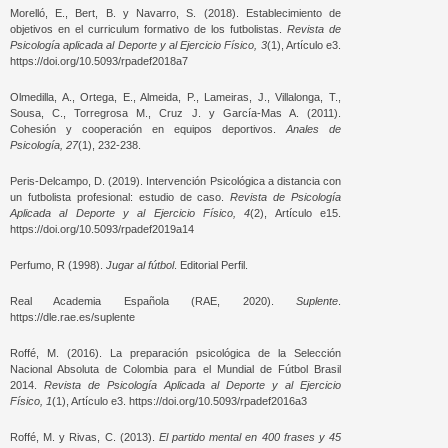
Morelló, E., Bert, B. y Navarro, S. (2018). Establecimiento de
objetivos en el curriculum formativo de los futbolistas.
Revista de
Psicología aplicada al Deporte y al Ejercicio Físico, 3
(1), Artículo e3.
https://doi.org/10.5093/rpadef2018a7
Olmedilla, A., Ortega, E., Almeida, P., Lameiras, J., Villalonga, T.,
Sousa, C., Torregrosa M., Cruz J. y García-Mas A. (2011).
Cohesión y cooperación en equipos deportivos.
Anales de
Psicología, 27
(1), 232-238.
Peris-Delcampo, D. (2019). Intervención Psicológica a distancia con
un futbolista profesional: estudio de caso.
Revista de Psicología
Aplicada al Deporte y al Ejercicio Físico, 4
(2), Artículo e15.
https://doi.org/10.5093/rpadef2019a14
Perfumo, R (1998).
Jugar al fútbol
. Editorial Perfil.
Real Academia Española (RAE, 2020).
Suplente
.
https://dle.rae.es/suplente
Roffé, M. (2016). La preparación psicológica de la Selección
Nacional Absoluta de Colombia para el Mundial de Fútbol Brasil
2014.
Revista de Psicología Aplicada al Deporte y al Ejercicio
Físico, 1
(1), Artículo e3. https://doi.org/10.5093/rpadef2016a3
Roffé, M. y Rivas, C. (2013).
El partido mental en 400 frases y 45