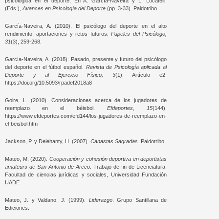
psicológica en el deporte, En A. García-Naveira y L. Locatelli,
(Eds.),
Avances en Psicología del Deporte
(pp. 3-33). Paidotribo.
García-Naveira, A. (2010). El psicólogo del deporte en el alto
rendimiento: aportaciones y retos futuros.
Papeles del Psicólogo,
31
(3), 259-268.
García-Naveira, A. (2018). Pasado, presente y futuro del psicólogo
del deporte en el fútbol español.
Revista de Psicología aplicada al
Deporte y al Ejercicio Físico, 3
(1), Artículo e2.
https://doi.org/10.5093/rpadef2018a8
Goire, L. (2010). Consideraciones acerca de los jugadores de
reemplazo en el béisbol.
Efdeportes, 15
(144).
https://www.efdeportes.com/efd144/los-jugadores-de-reemplazo-en-
el-beisbol.htm
Jackson, P. y Delehanty, H. (2007).
Canastas Sagradas
. Paidotribo.
Mateo, M. (2020).
Cooperación y cohesión deportiva en deportistas
amateurs de San Antonio de Areco
. Trabajo de fin de Licenciatura.
Facultad de ciencias jurídicas y sociales, Universidad Fundación
UADE.
Mateo, J. y Valdano, J. (1999).
Liderazgo
. Grupo Santillana de
Ediciones.