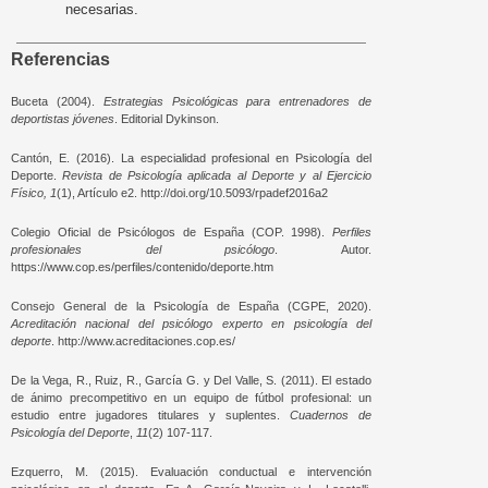
necesarias.
Referencias
Buceta (2004).
Estrategias Psicológicas para entrenadores de
deportistas jóvenes
. Editorial Dykinson.
Cantón, E. (2016). La especialidad profesional en Psicología del
Deporte.
Revista de Psicología aplicada al Deporte y al Ejercicio
Físico, 1
(1), Artículo e2. http://doi.org/10.5093/rpadef2016a2
Colegio Oficial de Psicólogos de España (COP. 1998).
Perfiles
profesionales del psicólogo
. Autor.
https://www.cop.es/perfiles/contenido/deporte.htm
Consejo General de la Psicología de España (CGPE, 2020).
Acreditación nacional del psicólogo experto en psicología del
deporte
. http://www.acreditaciones.cop.es/
De la Vega, R., Ruiz, R., García G. y Del Valle, S. (2011). El estado
de ánimo precompetitivo en un equipo de fútbol profesional: un
estudio entre jugadores titulares y suplentes.
Cuadernos de
Psicología del Deporte
,
11
(2) 107-117.
Ezquerro, M. (2015). Evaluación conductual e intervención