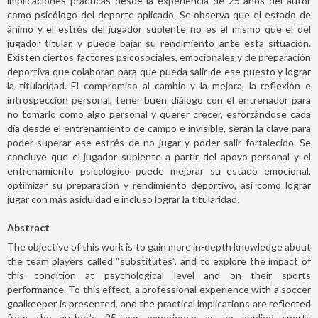
implicaciones prácticas desde la experiencia de 25 años del autor
como psicólogo del deporte aplicado. Se observa que el estado de
ánimo y el estrés del jugador suplente no es el mismo que el del
jugador titular, y puede bajar su rendimiento ante esta situación.
Existen ciertos factores psicosociales, emocionales y de preparación
deportiva que colaboran para que pueda salir de ese puesto y lograr
la titularidad. El compromiso al cambio y la mejora, la reflexión e
introspección personal, tener buen diálogo con el entrenador para
no tomarlo como algo personal y querer crecer, esforzándose cada
día desde el entrenamiento de campo e invisible, serán la clave para
poder superar ese estrés de no jugar y poder salir fortalecido. Se
concluye que el jugador suplente a partir del apoyo personal y el
entrenamiento psicológico puede mejorar su estado emocional,
optimizar su preparación y rendimiento deportivo, así como lograr
jugar con más asiduidad e incluso lograr la titularidad.
Abstract
The objective of this work is to gain more in-depth knowledge about
the team players called “substitutes”, and to explore the impact of
this condition at psychological level and on their sports
performance. To this effect, a professional experience with a soccer
goalkeeper is presented, and the practical implications are reflected
from the author’s 25-year experience as an applied sports