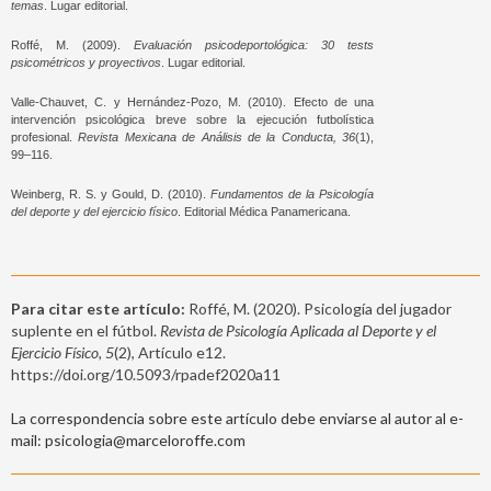
temas
. Lugar editorial.
Roffé, M. (2009).
Evaluación psicodeportológica: 30 tests
psicométricos y proyectivos
. Lugar editorial.
Valle-Chauvet, C. y Hernández-Pozo, M. (2010). Efecto de una
intervención psicológica breve sobre la ejecución futbolística
profesional.
Revista Mexicana de Análisis de la Conducta, 36
(1),
99–116.
Weinberg, R. S. y Gould, D. (2010).
Fundamentos de la Psicología
del deporte y del ejercicio físico
. Editorial Médica Panamericana.
Para citar este artículo:
Roffé, M. (2020). Psicología del jugador
suplente en el fútbol.
Revista de Psicología Aplicada al Deporte y el
Ejercicio Físico, 5
(2), Artículo e12.
https://doi.org/10.5093/rpadef2020a11
La correspondencia sobre este artículo debe enviarse al autor al e-
mail: psicologia@marceloroffe.com