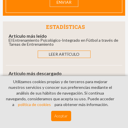
ESTADÍSTICAS
Artículo más leído
El Entrenamiento Psicológico-Integrado en Fútbol a través de
Tareas de Entrenamiento
LEER ARTÍCULO
Artículo más descargado
Variables psicológicas influyentes en el desempeño de
árbitros FIFA: un estudio cualitativo
Utilizamos cookies propias y de terceros para mejorar
nuestros servicios y conocer sus preferencias mediante el
DESCARGAR ARTÍCULO
análisis de sus hábitos de navegación. Si continua
navegando, consideramos que acepta su uso. Puede acceder
a
política de cookies
para obtener más información.
CITE SCORE RANK
Aceptar
2025