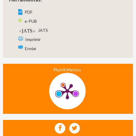
PDF
e-PUB
JATS
Imprimir
Enviar
PlumX Metrics